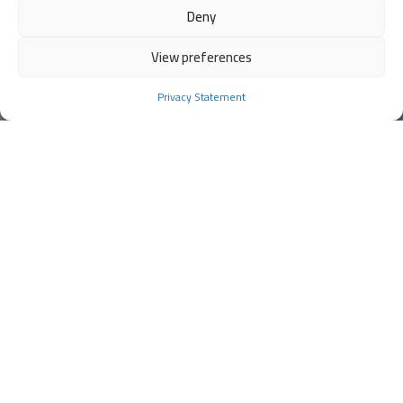
Deny
View preferences
Privacy Statement
احصل على تقويم دامون في دبي
على عكس التقويمات التقليدية ، يستخدم نظام دامون
ضغوطًا معتدلة للحفاظ على الأسنان واللثة أثناء العلاج. لا
يوفر نظام دامون أسنانًا مستقيمة فحسب ، بل يوفر أيضًا
ابتسامة جذابة وطبيعية. بوجه عام ، تكون الابتسامة
العريضة ذات القوس العريض أكثر جاذبية. يُعرف هذا باسم