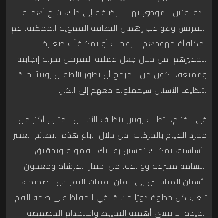
الدقيقتين الموصى بها. بالإضافة إلى ذلك، شرح أهمية
التفريش وعواقب إهمال النظافة الفموية الممكنة. قم
بمكافأة جهودهم بالإعجاب أو بمكافآت صغيرة
لتحفيزهم. من خلال جعل عملية التفريش تجربة إيجابية
وممتعة، يكون من المرجح أن يطور الأطفال روتينًا جيدًا
لتنظيف الأسنان سيحملونه معهم إلى الكبر.
في الختام، يتطلب روتين تنظيف الأسنان المثالي أكثر من
مجرد القيام بالحركات. من خلال اتباع هذه النصائح العشر
الأساسية، يمكنك تحسين رعايتك الفموية وتحقيق
ابتسامة مشرقة وواثقة. من اختيار الفرشاة ومعجون
الأسنان المناسبين إلى اتقان تقنيات التفريش الصحيحة،
تلعب كل خطوة دورًا حاسمًا في الحفاظ على صحة الفم
الجيدة. لا تنسى أهمية التخييط واستخدام المضمضة