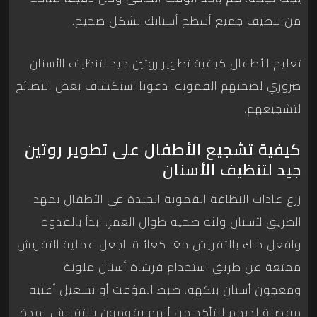
من تنظيف جميع أسطح أسنانك بشكل صحيح.
تعليم الأطفال كيفية تطوير روتين جيد لتنظيف الأسنان
ضروري لصحتهم الفموية. دعونا استكشاف بعض النصائح
لتشجيعهم.
كيفية تشجيع الأطفال على تطوير روتين
جيد لتنظيف الأسنان
زرع عادات النظافة الفموية الجيدة في الأطفال يمهد
الطريق لأسنان ولثة صحية طوال العمر. ابدأ بالقدوة
وافعل ذلك بالتفريش معًا كعائلة. اجعل عملية التفريش
ممتعة عن طريق استخدام فرشاة أسنان ملونة
ومعجون أسنان بنكهة. ضبط المؤقت أو تشغيل أغنية
مفضلة لديهم للتأكد من أنهم يقومون بالتفريش لمدة