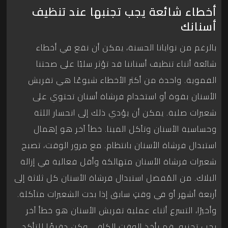
أخطاء شائعة يجب تجنبها عند تنظيف
أسنانك
بالرغم من نوايانا الحسنة، يمكن أن نقع في أخطاء
شائعة أثناء تنظيف أسناننا قد تؤثر سلبًا على صحتنا
الفموية. واحدة من أكثر الأخطاء شيوعًا هي تفريش
الأسنان بقوة أو استخدام فرشاة أسنان تحتوي على
شعيرات صلبة. يمكن أن يؤدي ذلك إلى انحسار اللثة
وحساسية الأسنان وتآكل المينا. خطأ آخر هو إهمال
استبدال فرشاة الأسنان بانتظام. مع مرور الوقت، تصبح
شعيرات فرشاة الأسنان متهالكة وأقل فعالية في إزالة
البلاك. من المُفضل استبدال فرشاة الأسنان كل ثلاثة إلى
أربعة أشهر أو في وقتٍ سابق إذا بدت الشعيرات متآكلة.
وأخيرًا، التسرع أثناء عملية تفريش الأسنان هو خطأ آخر
يجب تجنبه. قم بأخذ الوقت الكافي وكن دقيقًا للتأكد