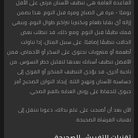
القاعدة العامة هي تنظيف الأسنان مرتين على الأقل
يوميًا - مرة في الصباح ومرة قبل النوم. هذا يضمن
إزالة أي بقايا طعام وبكتيريا تتراكم طوال اليوم، ويبقي
فمك نظيفًا قبل النوم. ومع ذلك، قد تتطلب بعض
الحالات تنظيفًا إضافيًا. على سبيل المثال، إذا تناولت
أطعمة أو مشروبات تحتوي على السكر أو الأحماض، فمن
الأفضل تنظيف أسنانك بعدها لتقليل خطر التسوس. من
ناحية أخرى، قد يؤدي التنظيف المتكرر أو القوي إلى
حساسية الأسنان وتهيج اللثة. إيجاد التوازن الصحيح أمر
حيوي للحفاظ على روتين العناية بالفم الصحي.
الآن بعد أن أصبحت على علم بذالك، دعونا ننتقل إلى
تقنيات الفرشاة الصحيحة.
تقنيات التفريش الصحيحة