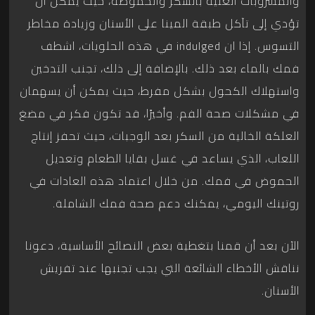
والمشروبات الغنية بالسكر والحموضة، حيث يمكن أن
تؤدي إلى تآكل طبقة المينا على الأسنان وزيادة مخاطر
التسوس. إذا ان indulged في هذه الحلويات، اشطف
فمك بالماء بعد ذلك. بالإضافة إلى ذلك، تجنب التدخين
واستهلاك الكحول بشكل مفرط، حيث يمكن أن يسهمان
في مشكلات صحة الفم. وأخيرًا، قد تكون فكر في مضغ
العلكة الخالية من السكر بعد الوجبات، حيث تحفز إنتاج
اللعاب، الذي يساعد في غسل بقايا الطعام وتعديل
الحموض في فمك. من خلال اعتماد هذه العادات في
روتينك اليومي، يمكنك دعم صحة فمك الشاملة.
الآن بعد أن قمنا بتغطية بعض النصائح الأساسية، دعونا
نناقش الأخطاء الشائعة التي يجب تجنبها عند تفريش
الأسنان.