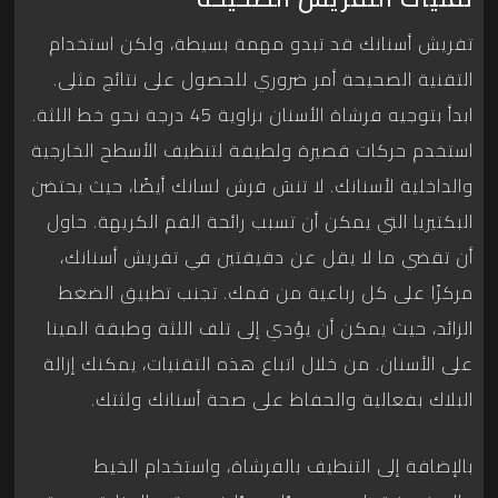
تفريش أسنانك قد تبدو مهمة بسيطة، ولكن استخدام
التقنية الصحيحة أمر ضروري للحصول على نتائج مثلى.
ابدأ بتوجيه فرشاة الأسنان بزاوية 45 درجة نحو خط اللثة.
استخدم حركات قصيرة ولطيفة لتنظيف الأسطح الخارجية
والداخلية لأسنانك. لا تنسَ فرش لسانك أيضًا، حيث يحتضن
البكتيريا التي يمكن أن تسبب رائحة الفم الكريهة. حاول
أن تقضي ما لا يقل عن دقيقتين في تفريش أسنانك،
مركزًا على كل رباعية من فمك. تجنب تطبيق الضغط
الزائد، حيث يمكن أن يؤدي إلى تلف اللثة وطبقة المينا
على الأسنان. من خلال اتباع هذه التقنيات، يمكنك إزالة
البلاك بفعالية والحفاظ على صحة أسنانك ولثتك.
بالإضافة إلى التنظيف بالفرشاة، واستخدام الخيط