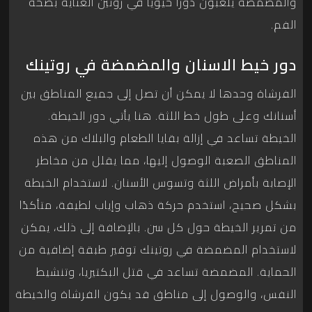
والمضمضة يلعبون دورًا حيويًا في روتين العناية بصحة
الفم.
دور خيط الاسنان والمضمضة في روتينك
الفرشاة وحدها لا يمكن أن تصل إلى جميع المناطق بين
أسنانك وعلى طول خط اللثة. هنا يأتي دور الخيطة.
الخيطة تساعد في إزالة بقايا الطعام والبلاك من هذه
المناطق الصعبة الوصول إليها، مما يقلل من مخاطر
الإصابة بأمراض اللثة وتسوس الأسنان. لاستخدام الخيطة
بشكل صحيح، استخدم حركة ذهاب وإياب لطيفة، متأكدًا
من تمرير الخيطة حول كل سن. بالإضافة إلى ذلك، يمكن
لاستخدام المضمضة في روتينك توفير طبقة إضافية من
الحماية. المضمضة تساعد في قتل البكتيريا، وتنشيط
النفس، والوصول إلى مناطق قد يكون الفرشاة والخيطة