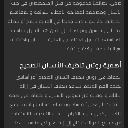
صحي. نصائحنا مدعومة من قبل المتخصصين في طب
الأسنان ومصممة لمعالجة الأخطاء الشائعة والمفاهيم
الخاطئة. لذا، سواء كنت جديدًا في العناية بالفم أو تتطلع
فقط إلى تحسين روتينك الحالي، فإن هذا الدليل مناسب
لك. استعد لتحويل لعبتك في العناية بالأسنان واكتشاف
سر الابتسامة الرائعة والثقة!
أهمية روتين تنظيف الأسنان الصحيح
الحفاظ على روتين تنظيف الأسنان الصحيح أمر أساسي
لصحة الفم الجيدة. يساعد تنظيف الأسنان في إزالة
البلاك، والوقاية من تسوس الأسنان، والحفاظ على صحة
اللثة. كما ينعش أنفاسك ويمنحك ابتسامة واثقة. ومع
ذلك، لا يكفي مجرد القيام بحركات التنظيف. للاستفادة
من جميع الفوائد، تحتاج إلى إنشاء روتين مناسب. هذا