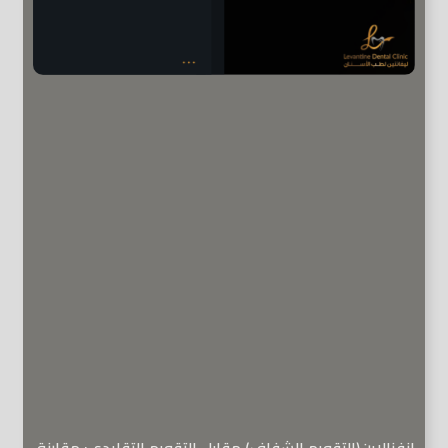
إنفزالاين(التقويم الشفاف) مقابل التقويم التقليدي: مقارنة