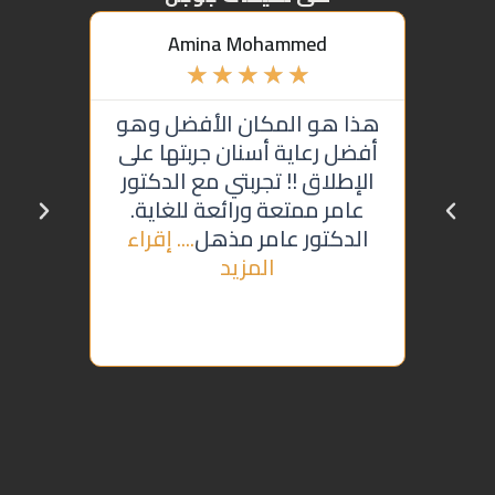
t
Amina Mohammed
★
★
★
★
★
هذا هو المكان الأفضل وهو
من أفضل
أفضل رعاية أسنان جربتها على
3 أسن
الإطلاق !! تجربتي مع الدكتور
وجودة
عامر ممتعة ورائعة للغاية.
كنعان ود
الدكتور عامر مذهل
.... إقراء
بعد سير
المزيد
إ