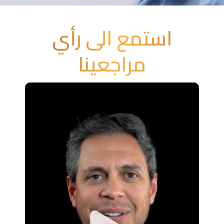
استمع الى رأي
مراجعينا