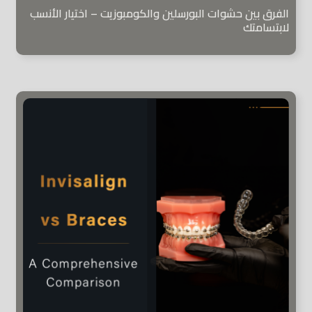
الفرق بين حشوات البورسلين والكومبوزيت – اختيار الأنسب
لابتسامتك